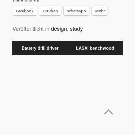
share this via
Facebook
Drucken
WhatsApp
Mehr
Veröffentlicht in
design
,
study
Battery drill driver
LASAI benchwood