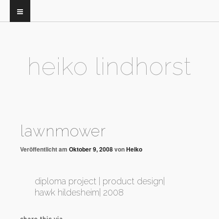
heiko lindhorst
lawnmower
Veröffentlicht am
Oktober 9, 2008
von
Heiko
diploma project | product design|
hawk hildesheim| 2008