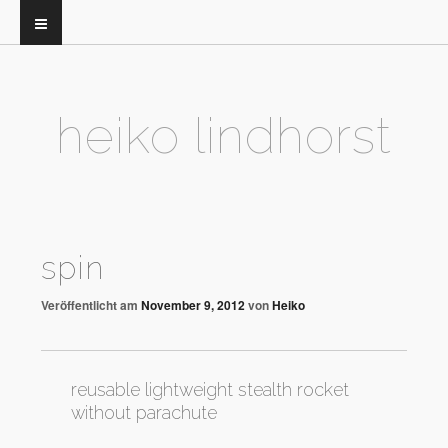
heiko lindhorst
spin
Veröffentlicht am
November 9, 2012
von
Heiko
reusable lightweight stealth rocket
without parachute