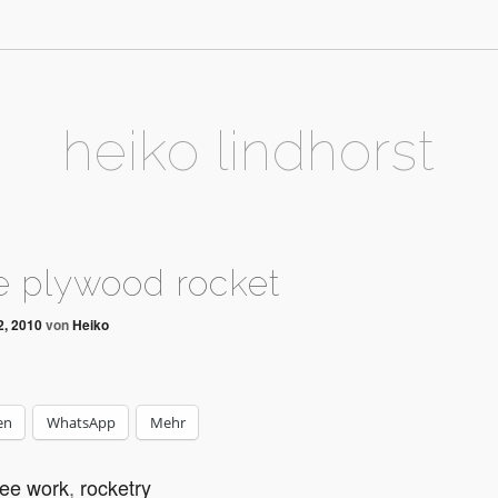
heiko lindhorst
e plywood rocket
2, 2010
von
Heiko
en
WhatsApp
Mehr
ree work
,
rocketry