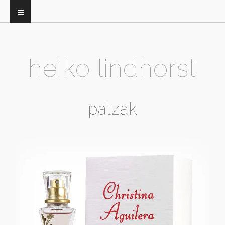
heiko lindhorst
patzak